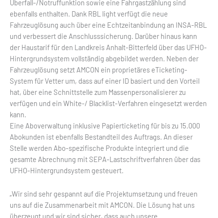
Überfall-/Notruffunktion sowie eine Fahrgastzählung sind
ebenfalls enthalten. Dank RBL light verfügt die neue
Fahrzeuglösung auch über eine Echtzeitanbindung an INSA-RBL
und verbessert die Anschlusssicherung. Darüber hinaus kann
der Haustarif für den Landkreis Anhalt-Bitterfeld über das UFHO-
Hintergrundsystem vollständig abgebildet werden. Neben der
Fahrzeuglösung setzt AMCON ein proprietäres eTicketing-
System für Vetter um, dass auf einer ID basiert und den Vorteil
hat, über eine Schnittstelle zum Massenpersonalisierer zu
verfügen und ein White-/ Blacklist-Verfahren eingesetzt werden
kann.
Eine Aboverwaltung inklusive Papierticketing für bis zu 15.000
Abokunden ist ebenfalls Bestandteil des Auftrags. An dieser
Stelle werden Abo-spezifische Produkte integriert und die
gesamte Abrechnung mit SEPA-Lastschriftverfahren über das
UFHO-Hintergrundsystem gesteuert.
„Wir sind sehr gespannt auf die Projektumsetzung und freuen
uns auf die Zusammenarbeit mit AMCON. Die Lösung hat uns
überzeugt und wir sind sicher, dass auch unsere