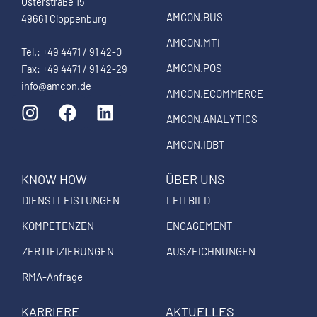
Osterstraße 15
AMCON.BUS
49661 Cloppenburg
AMCON.MTI
Tel.: +49 4471 / 91 42-0
AMCON.POS
Fax: +49 4471 / 91 42-29
info@amcon.de
AMCON.ECOMMERCE
I
F
L
n
a
i
AMCON.ANALYTICS
s
c
n
AMCON.IDBT
t
e
k
a
b
e
KNOW HOW
ÜBER UNS
g
o
d
DIENSTLEISTUNGEN
LEITBILD
r
o
i
a
k
n
KOMPETENZEN
ENGAGEMENT
m
ZERTIFIZIERUNGEN
AUSZEICHNUNGEN
RMA-Anfrage
KARRIERE
AKTUELLES