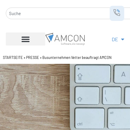
Zum
Inhalt
Suche
springen
DE
EN
STARTSEITE
»
PRESSE
»
Busunternehmen Vetter beauftragt AMCON