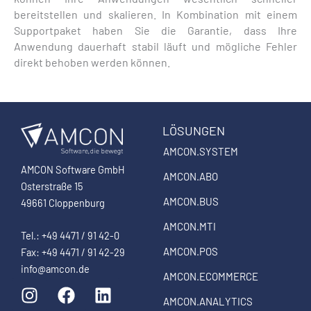
bereitstellen und skalieren. In Kombination mit einem
Supportpaket haben Sie die Garantie, dass Ihre
Anwendung dauerhaft stabil läuft und mögliche Fehler
direkt behoben werden können.
LÖSUNGEN
AMCON.SYSTEM
AMCON Software GmbH
AMCON.ABO
Osterstraße 15
AMCON.BUS
49661 Cloppenburg
AMCON.MTI
Tel.: +49 4471 / 91 42-0
AMCON.POS
Fax: +49 4471 / 91 42-29
info@amcon.de
AMCON.ECOMMERCE
I
F
L
n
a
i
AMCON.ANALYTICS