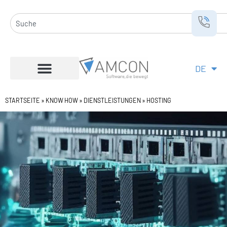
Zum
Inhalt
Suche
springen
DE
EN
STARTSEITE
»
KNOW HOW
»
DIENSTLEISTUNGEN
»
HOSTING