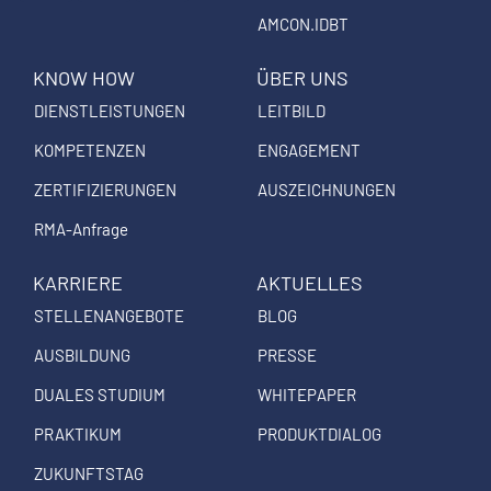
s
c
n
AMCON.IDBT
t
e
k
a
b
e
KNOW HOW
ÜBER UNS
g
o
d
DIENSTLEISTUNGEN
LEITBILD
r
o
i
a
k
n
KOMPETENZEN
ENGAGEMENT
m
ZERTIFIZIERUNGEN
AUSZEICHNUNGEN
RMA-Anfrage
KARRIERE
AKTUELLES
STELLENANGEBOTE
BLOG
AUSBILDUNG
PRESSE
DUALES STUDIUM
WHITEPAPER
PRAKTIKUM
PRODUKTDIALOG
ZUKUNFTSTAG