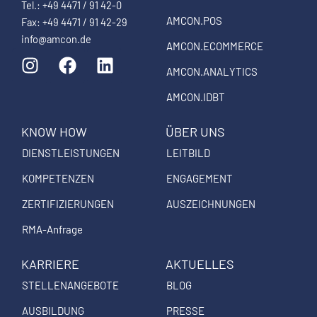
Tel.: +49 4471 / 91 42-0
AMCON.POS
Fax: +49 4471 / 91 42-29
info@amcon.de
AMCON.ECOMMERCE
I
F
L
n
a
i
AMCON.ANALYTICS
s
c
n
AMCON.IDBT
t
e
k
a
b
e
KNOW HOW
ÜBER UNS
g
o
d
DIENSTLEISTUNGEN
LEITBILD
r
o
i
a
k
n
KOMPETENZEN
ENGAGEMENT
m
ZERTIFIZIERUNGEN
AUSZEICHNUNGEN
RMA-Anfrage
KARRIERE
AKTUELLES
STELLENANGEBOTE
BLOG
AUSBILDUNG
PRESSE