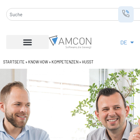
Zum
Inhalt
Suche
springen
DE
EN
STARTSEITE
»
KNOW HOW
»
KOMPETENZEN
»
HUSST