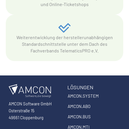
und Online-Ticketshops
Weiterentwicklung der herstellerunabhängigen
Standardschnittstelle unter dem Dach des
Fachverbands TelematicsPRO e.V.
LÖSUNGEN
AMCON.SYSTEM
AMCON Software GmbH
AMCON.ABO
Osterstraße 15
AMCON.BUS
49661 Cloppenburg
AMCON.MTI