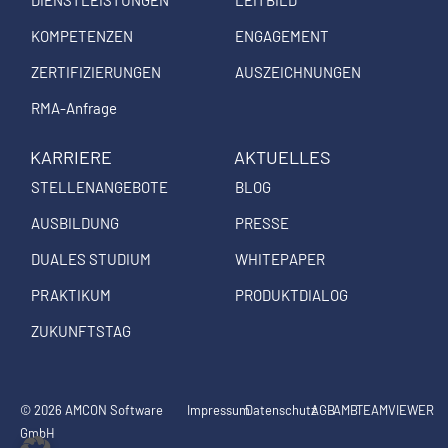
DIENSTLEISTUNGEN
LEITBILD
r
o
i
a
k
n
KOMPETENZEN
ENGAGEMENT
m
ZERTIFIZIERUNGEN
AUSZEICHNUNGEN
RMA-Anfrage
KARRIERE
AKTUELLES
STELLENANGEBOTE
BLOG
AUSBILDUNG
PRESSE
DUALES STUDIUM
WHITEPAPER
PRAKTIKUM
PRODUKTDIALOG
ZUKUNFTSTAG
© 2026 AMCON Software
Impressum
Datenschutz
AGB
AMB
TEAMVIEWER
GmbH