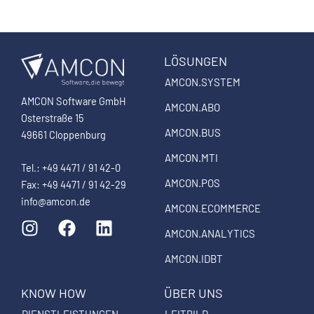
LÖSUNGEN
AMCON.SYSTEM
AMCON Software GmbH
AMCON.ABO
Osterstraße 15
AMCON.BUS
49661 Cloppenburg
AMCON.MTI
Tel.: +49 4471 / 91 42-0
AMCON.POS
Fax: +49 4471 / 91 42-29
info@amcon.de
AMCON.ECOMMERCE
I
F
L
n
a
i
AMCON.ANALYTICS
s
c
n
AMCON.IDBT
t
e
k
a
b
e
KNOW HOW
ÜBER UNS
g
o
d