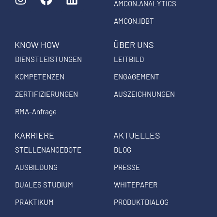
n
a
i
AMCON.ANALYTICS
s
c
n
AMCON.IDBT
t
e
k
a
b
e
KNOW HOW
ÜBER UNS
g
o
d
DIENSTLEISTUNGEN
LEITBILD
r
o
i
a
k
n
KOMPETENZEN
ENGAGEMENT
m
ZERTIFIZIERUNGEN
AUSZEICHNUNGEN
RMA-Anfrage
KARRIERE
AKTUELLES
STELLENANGEBOTE
BLOG
AUSBILDUNG
PRESSE
DUALES STUDIUM
WHITEPAPER
PRAKTIKUM
PRODUKTDIALOG