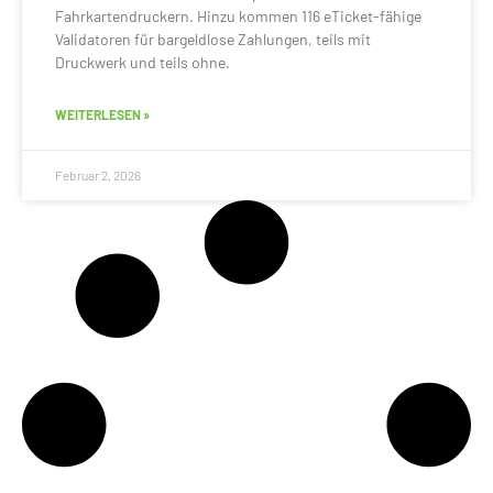
Fahrkartendruckern. Hinzu kommen 116 eTicket-fähige
Validatoren für bargeldlose Zahlungen, teils mit
Druckwerk und teils ohne.
WEITERLESEN »
Februar 2, 2026