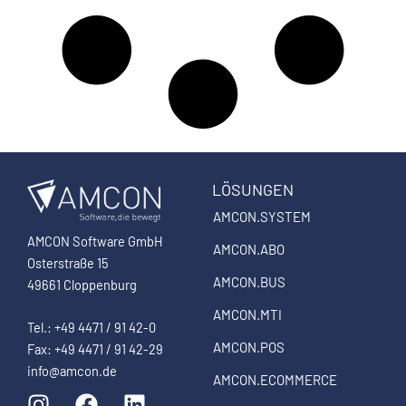
LÖSUNGEN
AMCON.SYSTEM
AMCON Software GmbH
AMCON.ABO
Osterstraße 15
AMCON.BUS
49661 Cloppenburg
AMCON.MTI
Tel.: +49 4471 / 91 42-0
AMCON.POS
Fax: +49 4471 / 91 42-29
info@amcon.de
AMCON.ECOMMERCE
I
F
L