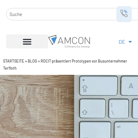
Zum
Inhalt
Suche
springen
DE
EN
STARTSEITE
»
BLOG
»
ROCIT präsentiert Prototypen vor Busunternehmer
Terfloth