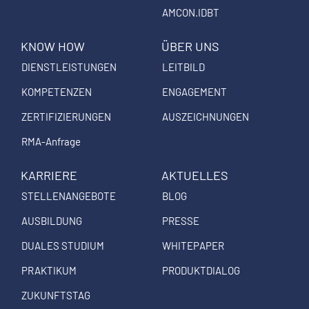
s
c
n
AMCON.IDBT
t
e
k
a
b
e
KNOW HOW
ÜBER UNS
g
o
d
DIENSTLEISTUNGEN
LEITBILD
r
o
i
a
k
n
KOMPETENZEN
ENGAGEMENT
m
ZERTIFIZIERUNGEN
AUSZEICHNUNGEN
RMA-Anfrage
KARRIERE
AKTUELLES
STELLENANGEBOTE
BLOG
AUSBILDUNG
PRESSE
DUALES STUDIUM
WHITEPAPER
PRAKTIKUM
PRODUKTDIALOG
ZUKUNFTSTAG