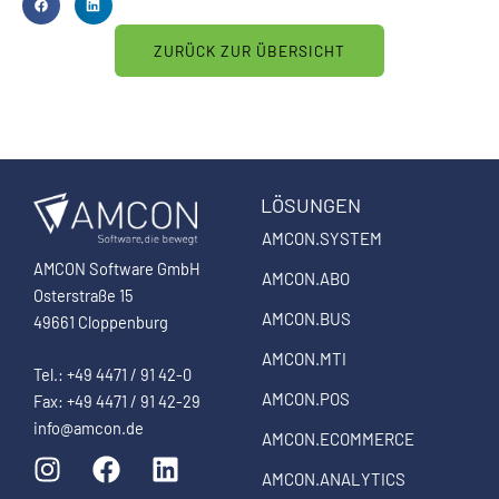
ZURÜCK ZUR ÜBERSICHT
LÖSUNGEN
AMCON.SYSTEM
AMCON Software GmbH
AMCON.ABO
Osterstraße 15
AMCON.BUS
49661 Cloppenburg
AMCON.MTI
Tel.: +49 4471 / 91 42-0
AMCON.POS
Fax: +49 4471 / 91 42-29
info@amcon.de
AMCON.ECOMMERCE
I
F
L
n
a
i
AMCON.ANALYTICS