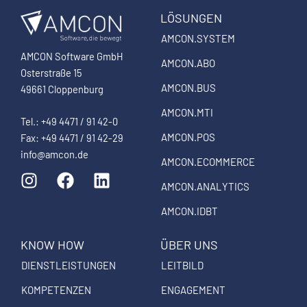
LÖSUNGEN
AMCON.SYSTEM
AMCON Software GmbH
AMCON.ABO
Osterstraße 15
AMCON.BUS
49661 Cloppenburg
AMCON.MTI
Tel.: +49 4471 / 91 42-0
AMCON.POS
Fax: +49 4471 / 91 42-29
info@amcon.de
AMCON.ECOMMERCE
I
F
L
n
a
i
AMCON.ANALYTICS
s
c
n
AMCON.IDBT
t
e
k
a
b
e
KNOW HOW
ÜBER UNS
g
o
d
DIENSTLEISTUNGEN
LEITBILD
r
o
i
a
k
n
KOMPETENZEN
ENGAGEMENT