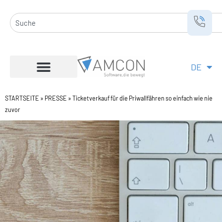
Zum
Inhalt
Suche
springen
DE
EN
STARTSEITE
»
PRESSE
»
Ticketverkauf für die Priwallfähren so einfach wie nie
zuvor