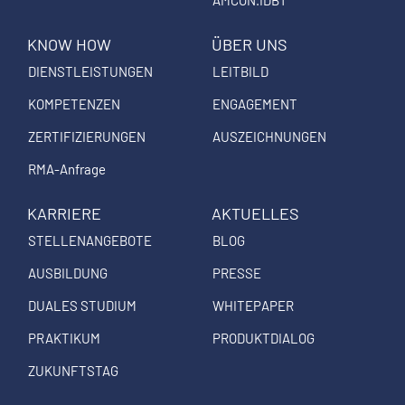
t
e
k
a
b
e
KNOW HOW
ÜBER UNS
g
o
d
DIENSTLEISTUNGEN
LEITBILD
r
o
i
a
k
n
KOMPETENZEN
ENGAGEMENT
m
ZERTIFIZIERUNGEN
AUSZEICHNUNGEN
RMA-Anfrage
KARRIERE
AKTUELLES
STELLENANGEBOTE
BLOG
AUSBILDUNG
PRESSE
DUALES STUDIUM
WHITEPAPER
PRAKTIKUM
PRODUKTDIALOG
ZUKUNFTSTAG