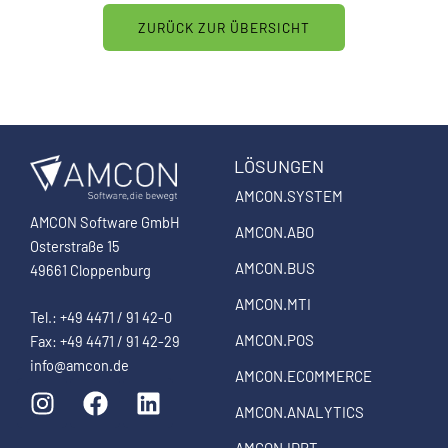
ZURÜCK ZUR ÜBERSICHT
LÖSUNGEN
AMCON.SYSTEM
AMCON Software GmbH
AMCON.ABO
Osterstraße 15
AMCON.BUS
49661 Cloppenburg
AMCON.MTI
Tel.: +49 4471 / 91 42-0
AMCON.POS
Fax: +49 4471 / 91 42-29
info@amcon.de
AMCON.ECOMMERCE
I
F
L
n
a
i
AMCON.ANALYTICS
s
c
n
AMCON.IDBT