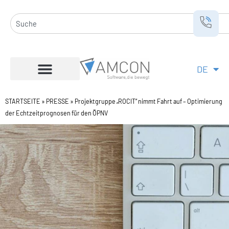
Zum
Inhalt
Suche
springen
DE
EN
STARTSEITE
»
PRESSE
»
Projektgruppe „ROCIT“ nimmt Fahrt auf – Optimierung
der Echtzeitprognosen für den ÖPNV