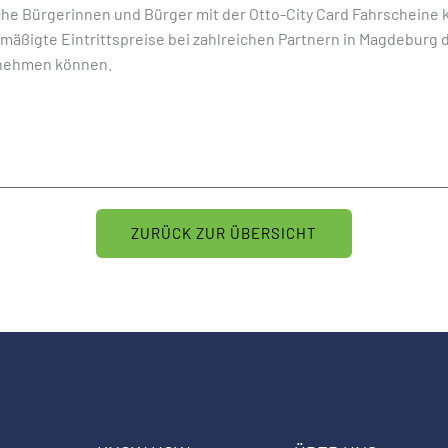
 Bürgerinnen und Bürger mit der Otto-City Card Fahrscheine ka
mäßigte Eintrittspreise bei zahlreichen Partnern in Magdeburg
lnehmen können.
ZURÜCK ZUR ÜBERSICHT