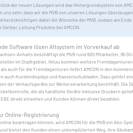
zstück der neuen Lösungen wird das Hintergrundsystem von AM
n uns sehr, dass wir die MVB von unseren Lösungen überzeugen 
 berücksichtigen dabei die Wünsche der MVB, sodass am Ende e
e Gerber, Leitung Produkte bei AMCON.
de Software lösen Altsystem im Vorverkauf ab
achsen-Anhalts beschäftigt die MVB rund 900 Mitarbeiter. 95 
stellen im Stadtgebiet. Hinzu kommen weitere Fremdagenturen, 
VB als auch für die Fremdagenturen liefert AMCON in den komm
en auch Kundendisplays und Kassenschubladen. Dazu gehört ei
ten der Verkaufsgeräte zur Weiterverarbeitung bereithält. Die D
Ticketkontrolle, die als handliche Geräte inklusive Druckern gel
 EBE direkt einsehen und Kunden können direkt bezahlen.
r Online-Registrierung
online beantragen können, wird AMCON für die MVB ein Abo-Syst
 und bietet den Kunden einen unkomplizierten Weg, ihre Abokar