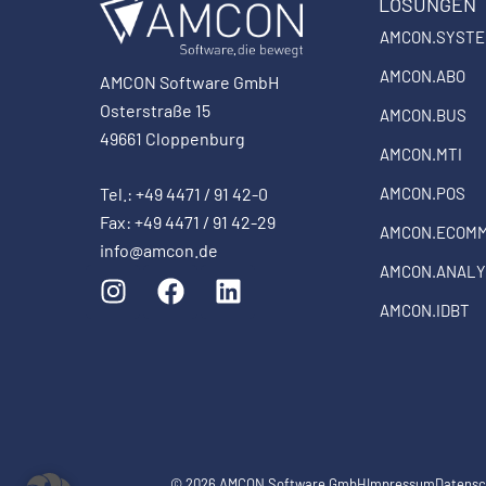
LÖSUNGEN
AMCON.SYST
AMCON.ABO
AMCON Software GmbH
Osterstraße 15
AMCON.BUS
49661 Cloppenburg
AMCON.MTI
Tel.: +49 4471 / 91 42-0
AMCON.POS
Fax: +49 4471 / 91 42-29
AMCON.ECOM
info@amcon.de
I
F
L
AMCON.ANALY
n
a
i
AMCON.IDBT
s
c
n
t
e
k
a
b
e
g
o
d
r
o
i
a
k
n
© 2026 AMCON Software GmbH
Impressum
Datensc