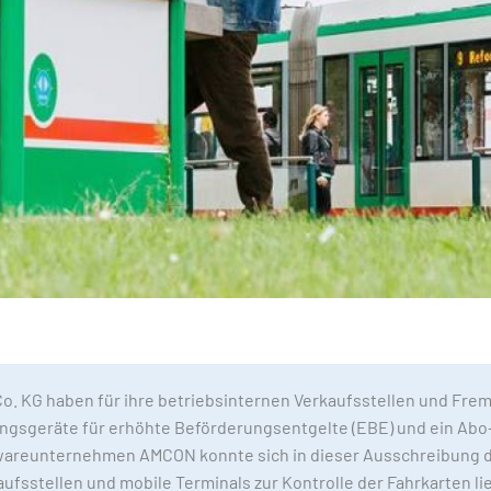
. KG haben für ihre betriebsinternen Verkaufsstellen und Fr
ngsgeräte für erhöhte Beförderungsentgelte (EBE) und ein Abo
wareunternehmen AMCON konnte sich in dieser Ausschreibung d
ufsstellen und mobile Terminals zur Kontrolle der Fahrkarten li