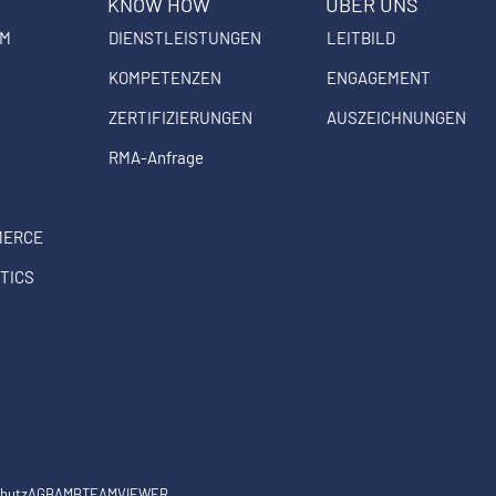
KNOW HOW
ÜBER UNS
EM
DIENSTLEISTUNGEN
LEITBILD
KOMPETENZEN
ENGAGEMENT
ZERTIFIZIERUNGEN
AUSZEICHNUNGEN
RMA-Anfrage
MERCE
TICS
hutz
AGB
AMB
TEAMVIEWER