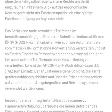
ohne dem Fahrgastbetreuer weitere Rechte am Gerät
einzuräumen. Mit einem Blick auf das ergonomische
Kontrollgerät sieht der Fahrkartenprüfer, ob eine gültige
Fahrtberechtigung vorliegt oder nicht.
Das Gerät kann nativ sowohl mit Tarifdaten im
herstellerunabhängigen Standard- Schnittstellenformat für den
ÖPNV (HUSST-Format) arbeiten wie auch die Automatendaten
vom metric-X10-Format ohne Konvertierung verarbeiten und ist
so für den Einsatz im Personenverkehr hervorragend geeignet.
Um auch weitere Tarifformate ohne Konvertierung zu
verarbeiten, kommt der AMCON-Tarif- Abstraktion-Layer 3.0
(TAL) zum Einsatz. Der TAL ist eine eigene Schicht, die Tarife
geräteunabhängig abbildet und über die Präsentationsschicht
auf verschiedenen Ausgabegeräten und Betriebssystemen
verwendet werden kann.
Insbesondere der integrierte 1D-Barcodescanner zur
Papiernachverfolgung überzeugte die neuen Betreiber des
EMIL-Netzes. So wird jeder gedruckte Fahrschein durch einen