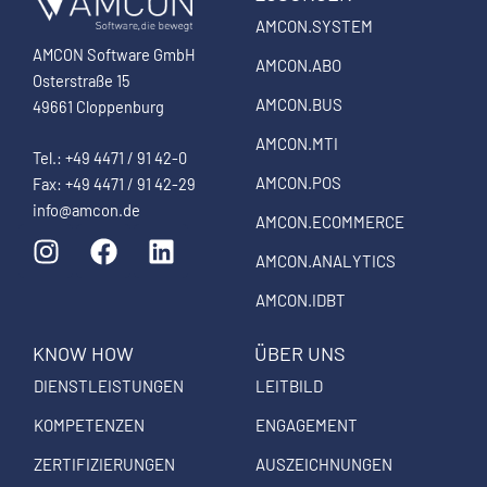
AMCON.SYSTEM
AMCON Software GmbH
AMCON.ABO
Osterstraße 15
AMCON.BUS
49661 Cloppenburg
AMCON.MTI
Tel.: +49 4471 / 91 42-0
AMCON.POS
Fax: +49 4471 / 91 42-29
info@amcon.de
AMCON.ECOMMERCE
I
F
L
n
a
i
AMCON.ANALYTICS
s
c
n
AMCON.IDBT
t
e
k
a
b
e
KNOW HOW
ÜBER UNS
g
o
d
DIENSTLEISTUNGEN
LEITBILD
r
o
i
a
k
n
KOMPETENZEN
ENGAGEMENT
m
ZERTIFIZIERUNGEN
AUSZEICHNUNGEN