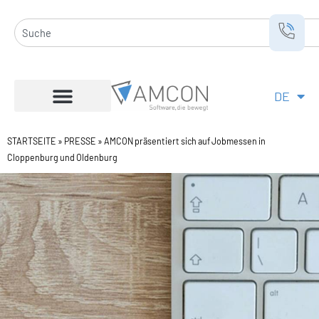
Zum
Inhalt
Suche
springen
DE
EN
STARTSEITE
»
PRESSE
»
AMCON präsentiert sich auf Jobmessen in
Cloppenburg und Oldenburg