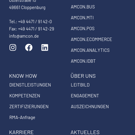
Osterstraße 15
AMCON.BUS
49661 Cloppenburg
AMCON.MTI
Tel.: +49 4471 / 91 42-0
AMCON.POS
Fax: +49 4471 / 91 42-29
info@amcon.de
AMCON.ECOMMERCE
I
F
L
n
a
i
AMCON.ANALYTICS
s
c
n
AMCON.IDBT
t
e
k
a
b
e
KNOW HOW
ÜBER UNS
g
o
d
DIENSTLEISTUNGEN
LEITBILD
r
o
i
a
k
n
KOMPETENZEN
ENGAGEMENT
m
ZERTIFIZIERUNGEN
AUSZEICHNUNGEN
RMA-Anfrage
KARRIERE
AKTUELLES