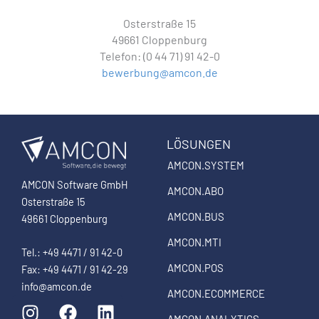
Osterstraße 15
49661 Cloppenburg
Telefon: (0 44 71) 91 42-0
bewerbung@amcon.de
LÖSUNGEN
AMCON.SYSTEM
AMCON Software GmbH
AMCON.ABO
Osterstraße 15
AMCON.BUS
49661 Cloppenburg
AMCON.MTI
Tel.: +49 4471 / 91 42-0
AMCON.POS
Fax: +49 4471 / 91 42-29
info@amcon.de
AMCON.ECOMMERCE
I
F
L