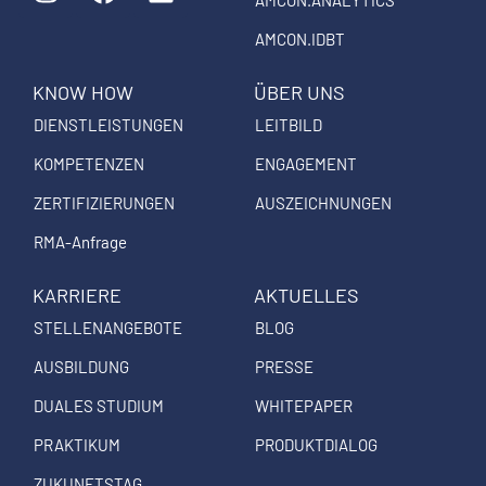
n
a
i
AMCON.ANALYTICS
s
c
n
AMCON.IDBT
t
e
k
a
b
e
KNOW HOW
ÜBER UNS
g
o
d
DIENSTLEISTUNGEN
LEITBILD
r
o
i
a
k
n
KOMPETENZEN
ENGAGEMENT
m
ZERTIFIZIERUNGEN
AUSZEICHNUNGEN
RMA-Anfrage
KARRIERE
AKTUELLES
STELLENANGEBOTE
BLOG
AUSBILDUNG
PRESSE
DUALES STUDIUM
WHITEPAPER
PRAKTIKUM
PRODUKTDIALOG
ZUKUNFTSTAG