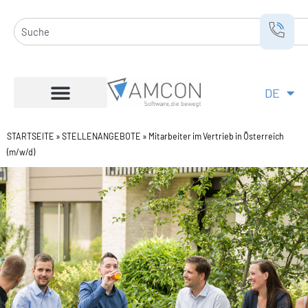
Zum
Inhalt
Suche
springen
DE
EN
STARTSEITE
»
STELLENANGEBOTE
»
Mitarbeiter im Vertrieb in Österreich
(m/w/d)