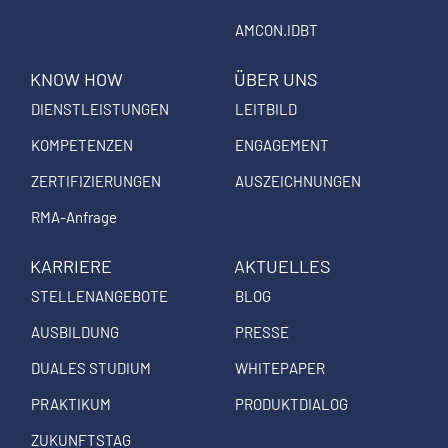
s
c
n
AMCON.IDBT
t
e
k
a
b
e
KNOW HOW
ÜBER UNS
g
o
d
DIENSTLEISTUNGEN
LEITBILD
r
o
i
a
k
n
KOMPETENZEN
ENGAGEMENT
m
ZERTIFIZIERUNGEN
AUSZEICHNUNGEN
RMA-Anfrage
KARRIERE
AKTUELLES
STELLENANGEBOTE
BLOG
AUSBILDUNG
PRESSE
DUALES STUDIUM
WHITEPAPER
PRAKTIKUM
PRODUKTDIALOG
ZUKUNFTSTAG