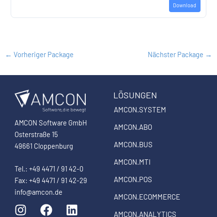
Download
←
Vorheriger Package
Nächster Package
→
LÖSUNGEN
AMCON.SYSTEM
AMCON Software GmbH
AMCON.ABO
Osterstraße 15
AMCON.BUS
49661 Cloppenburg
AMCON.MTI
Tel.: +49 4471 / 91 42-0
AMCON.POS
Fax: +49 4471 / 91 42-29
info@amcon.de
AMCON.ECOMMERCE
I
F
L
n
a
i
AMCON.ANALYTICS