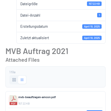
Dateigröße
157.22 KB
Datei-Anzahl
1
Erstellungsdatum
April 10, 2025
Zuletzt aktualisiert
April 10, 2025
MVB Auftrag 2021
Attached Files
1 file
mvb-beauftragen-amcon.pdf
157.22 KB