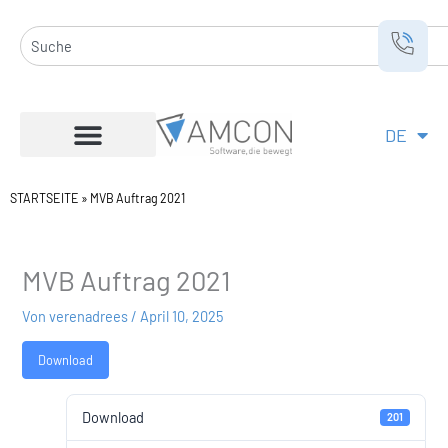
Zum
Inhalt
Suche
springen
DE
EN
STARTSEITE
»
MVB Auftrag 2021
MVB Auftrag 2021
Von
verenadrees
/
April 10, 2025
Download
Download
201