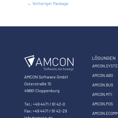
←
Vorheriger Package
LÖSUNGEN
AMCON.SYST
AMCON.ABO
AMCON Software GmbH
Osterstraße 15
AMCON.BUS
49661 Cloppenburg
AMCON.MTI
Tel.: +49 4471 / 91 42-0
AMCON.POS
Fax: +49 4471 / 91 42-29
AMCON.ECOM
info@amcon.de