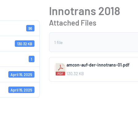
Innotrans 2018
Attached Files
96
1 file
130.32 KB
1
amcon-auf-der-innotrans-01.pdf
130.32 KB
April 15, 2025
April 15, 2025